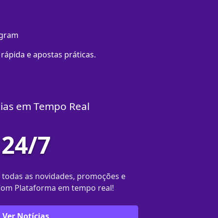
egram
ápida e apostas práticas.
cias em Tempo Real
24/7
e todas as novidades, promoções e
Com Plataforma em tempo real!
Ver Notícias