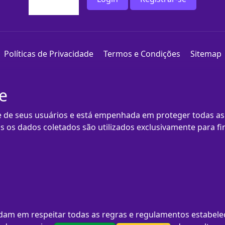
Políticas de Privacidade
Termos e Condições
Sitemap
de
de de seus usuários e está empenhada em proteger todas as
 os dados coletados são utilizados exclusivamente para fi
am em respeitar todas as regras e regulamentos estabeleci