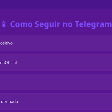
📱 Como Seguir no Telegram
ositivo
maOficial"
erder nada