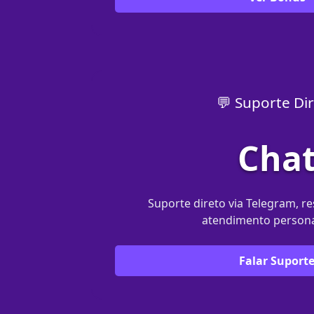
💬 Suporte Di
Cha
Suporte direto via Telegram, r
atendimento persona
Falar Suport