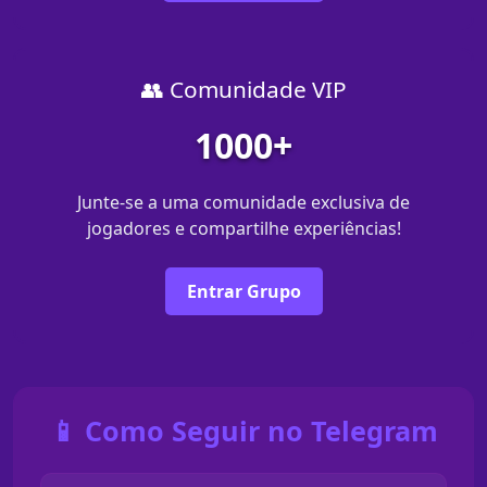
👥 Comunidade VIP
1000+
Junte-se a uma comunidade exclusiva de
jogadores e compartilhe experiências!
Entrar Grupo
📱 Como Seguir no Telegram