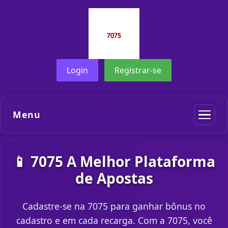
Login
Registrar-se
Menu
📱 7075 A Melhor Plataforma
de Apostas
Cadastre-se na 7075 para ganhar bônus no
cadastro e em cada recarga. Com a 7075, você