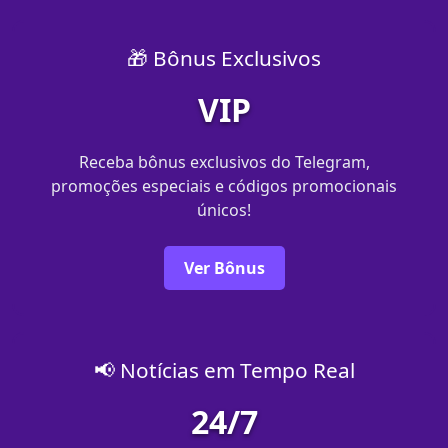
🎁 Bônus Exclusivos
VIP
Receba bônus exclusivos do Telegram,
promoções especiais e códigos promocionais
únicos!
Ver Bônus
📢 Notícias em Tempo Real
24/7