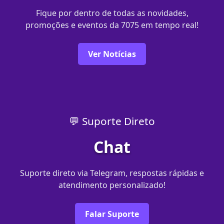
Fique por dentro de todas as novidades,
promoções e eventos da 7075 em tempo real!
Ver Notícias
💬 Suporte Direto
Chat
Suporte direto via Telegram, respostas rápidas e
atendimento personalizado!
Falar Suporte