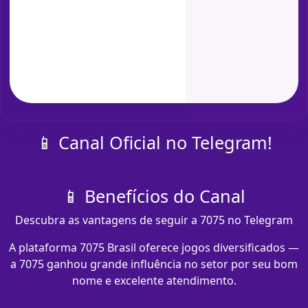
📱 Canal Oficial no Telegram!
📱 Benefícios do Canal
Descubra as vantagens de seguir a 7075 no Telegram
A plataforma 7075 Brasil oferece jogos diversificados —
a 7075 ganhou grande influência no setor por seu bom
nome e excelente atendimento.