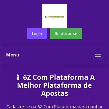
Login
Registrar-se
Menu
📱 6Z Com Plataforma A
Melhor Plataforma de
Apostas
Cadastre-se na 6Z Com Plataforma para ganhar