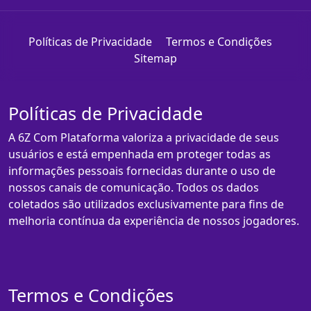
Políticas de Privacidade
Termos e Condições
Sitemap
Políticas de Privacidade
A 6Z Com Plataforma valoriza a privacidade de seus
usuários e está empenhada em proteger todas as
informações pessoais fornecidas durante o uso de
nossos canais de comunicação. Todos os dados
coletados são utilizados exclusivamente para fins de
melhoria contínua da experiência de nossos jogadores.
Termos e Condições