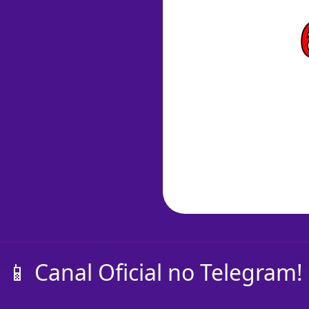
📱 Canal Oficial no Telegram!