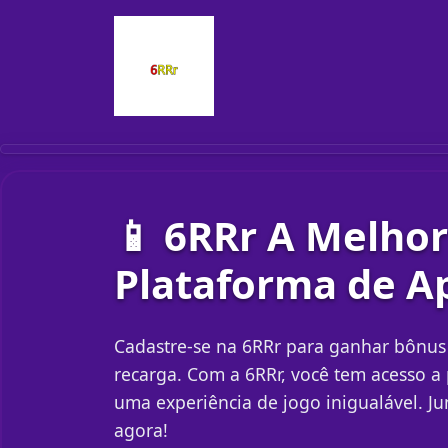
📱 6RRr A Melhor
Plataforma de A
Cadastre-se na 6RRr para ganhar bônus
recarga. Com a 6RRr, você tem acesso a 
uma experiência de jogo inigualável. J
agora!