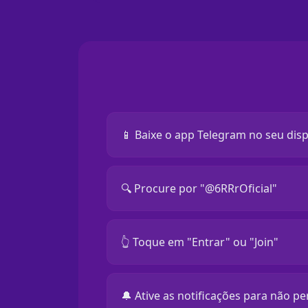
📱 Baixe o app Telegram no seu disp
🔍 Procure por "@6RRrOficial"
👆 Toque em "Entrar" ou "Join"
🔔 Ative as notificações para não p