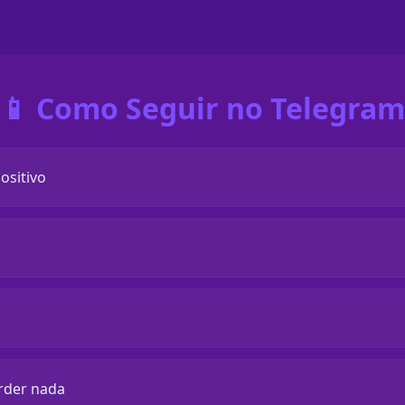
📱 Como Seguir no Telegram
ositivo
erder nada