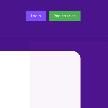
Login
Registrar-se