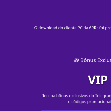
O download do cliente PC da 6RRr foi pro
🎁 Bônus Exclu
VIP
Receba bônus exclusivos do Telegra
e códigos promocionai