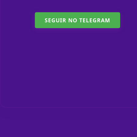
SEGUIR NO TELEGRAM