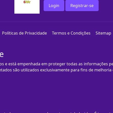
Login
Registrar-se
Políticas de Privacidade
Termos e Condições
Sitemap
de
rios e está empenhada em proteger todas as informações p
tados são utilizados exclusivamente para fins de melhoria