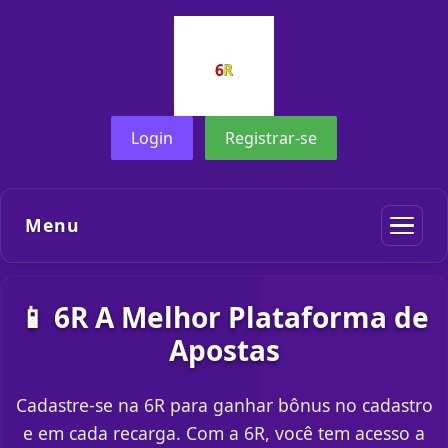
Login
Registrar-se
Menu
📱 6R A Melhor Plataforma de
Apostas
Cadastre-se na 6R para ganhar bônus no cadastro
e em cada recarga. Com a 6R, você tem acesso a