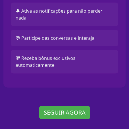
🔔 Ative as notificações para não perder
nada
💬 Participe das conversas e interaja
🎁 Receba bônus exclusivos
automaticamente
SEGUIR AGORA