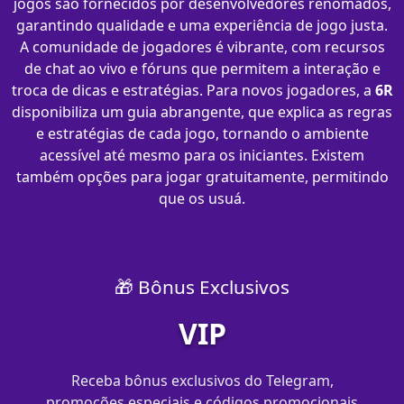
jogos são fornecidos por desenvolvedores renomados,
garantindo qualidade e uma experiência de jogo justa.
A comunidade de jogadores é vibrante, com recursos
de chat ao vivo e fóruns que permitem a interação e
troca de dicas e estratégias. Para novos jogadores, a
6R
disponibiliza um guia abrangente, que explica as regras
e estratégias de cada jogo, tornando o ambiente
acessível até mesmo para os iniciantes. Existem
também opções para jogar gratuitamente, permitindo
que os usuá.
🎁 Bônus Exclusivos
VIP
Receba bônus exclusivos do Telegram,
promoções especiais e códigos promocionais