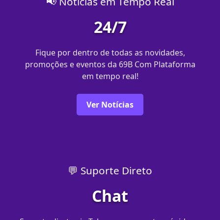
📢 Notícias em Tempo Real
24/7
Fique por dentro de todas as novidades,
promoções e eventos da 69B Com Plataforma
em tempo real!
Ver Notícias
💬 Suporte Direto
Chat