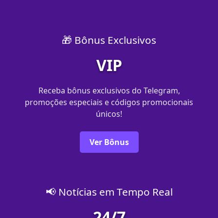
🎁 Bônus Exclusivos
VIP
Receba bônus exclusivos do Telegram,
promoções especiais e códigos promocionais
únicos!
Ver Bônus
📢 Notícias em Tempo Real
24/7