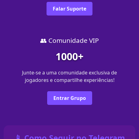
Falar Suporte
👥 Comunidade VIP
1000+
Junte-se a uma comunidade exclusiva de
jogadores e compartilhe experiências!
Entrar Grupo
📱 Como Seguir no Telegram