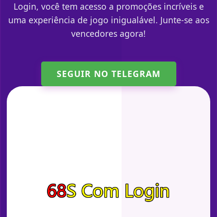
Login, você tem acesso a promoções incríveis e
uma experiência de jogo inigualável. Junte-se aos
vencedores agora!
SEGUIR NO TELEGRAM