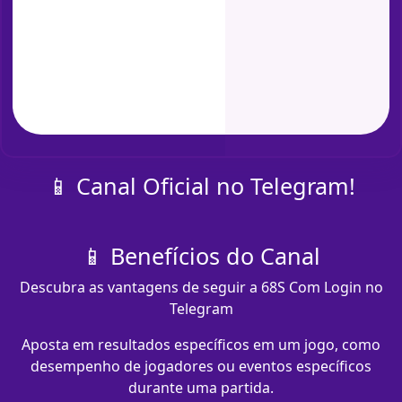
📱 Canal Oficial no Telegram!
📱 Benefícios do Canal
Descubra as vantagens de seguir a 68S Com Login no
Telegram
Aposta em resultados específicos em um jogo, como
desempenho de jogadores ou eventos específicos
durante uma partida.