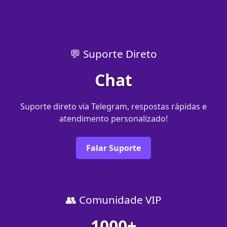
💬 Suporte Direto
Chat
Suporte direto via Telegram, respostas rápidas e
atendimento personalizado!
Falar Suporte
👥 Comunidade VIP
1000+