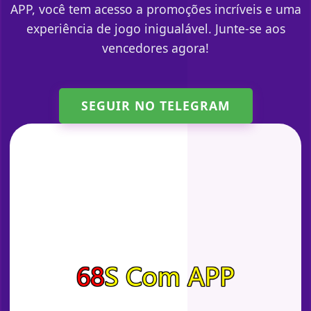
APP, você tem acesso a promoções incríveis e uma
experiência de jogo inigualável. Junte-se aos
vencedores agora!
SEGUIR NO TELEGRAM