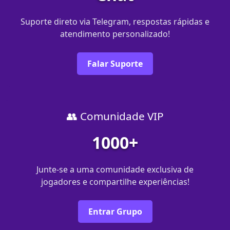
Suporte direto via Telegram, respostas rápidas e
atendimento personalizado!
Falar Suporte
👥 Comunidade VIP
1000+
Junte-se a uma comunidade exclusiva de
jogadores e compartilhe experiências!
Entrar Grupo