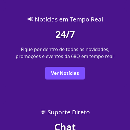
📢 Notícias em Tempo Real
24/7
Fique por dentro de todas as novidades,
promoções e eventos da 68Q em tempo real!
Ver Notícias
💬 Suporte Direto
Chat