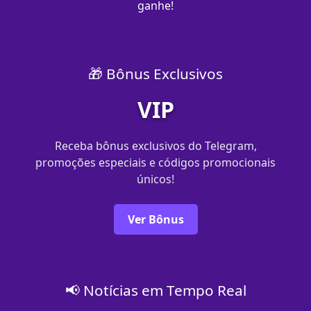
ganhe!
🎁 Bônus Exclusivos
VIP
Receba bônus exclusivos do Telegram,
promoções especiais e códigos promocionais
únicos!
Ver Bônus
📢 Notícias em Tempo Real