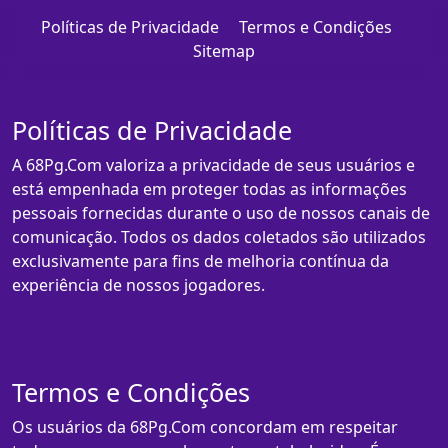
Políticas de Privacidade
Termos e Condições
Sitemap
Políticas de Privacidade
A 68Pg.Com valoriza a privacidade de seus usuários e
está empenhada em proteger todas as informações
pessoais fornecidas durante o uso de nossos canais de
comunicação. Todos os dados coletados são utilizados
exclusivamente para fins de melhoria contínua da
experiência de nossos jogadores.
Termos e Condições
Os usuários da 68Pg.Com concordam em respeitar