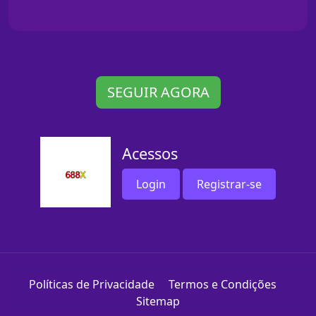
SEGUIR AGORA
Acessos
Login
Registrar-se
Políticas de Privacidade
Termos e Condições
Sitemap