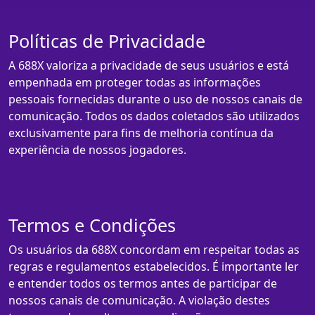
Políticas de Privacidade
A 688X valoriza a privacidade de seus usuários e está
empenhada em proteger todas as informações
pessoais fornecidas durante o uso de nossos canais de
comunicação. Todos os dados coletados são utilizados
exclusivamente para fins de melhoria contínua da
experiência de nossos jogadores.
Termos e Condições
Os usuários da 688X concordam em respeitar todas as
regras e regulamentos estabelecidos. É importante ler
e entender todos os termos antes de participar de
nossos canais de comunicação. A violação destes