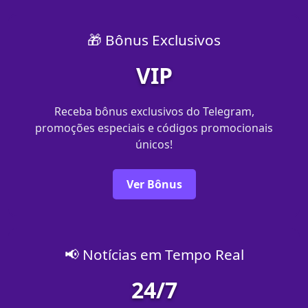
🎁 Bônus Exclusivos
VIP
Receba bônus exclusivos do Telegram,
promoções especiais e códigos promocionais
únicos!
Ver Bônus
📢 Notícias em Tempo Real
24/7