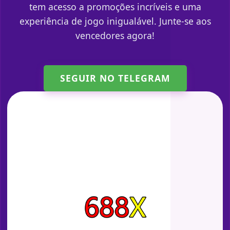
tem acesso a promoções incríveis e uma
experiência de jogo inigualável. Junte-se aos
vencedores agora!
SEGUIR NO TELEGRAM