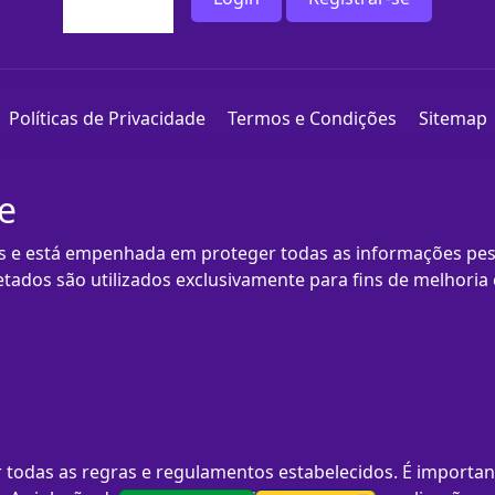
Políticas de Privacidade
Termos e Condições
Sitemap
de
ios e está empenhada em proteger todas as informações pe
tados são utilizados exclusivamente para fins de melhoria
todas as regras e regulamentos estabelecidos. É importan