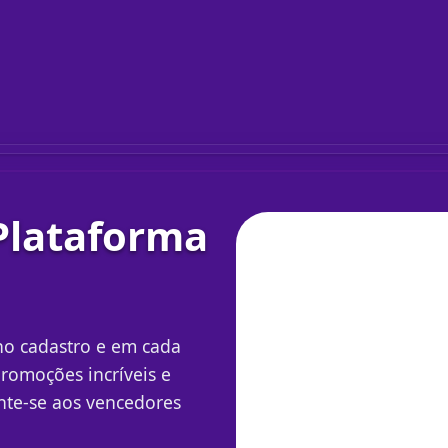
Plataforma
no cadastro e em cada
romoções incríveis e
unte-se aos vencedores