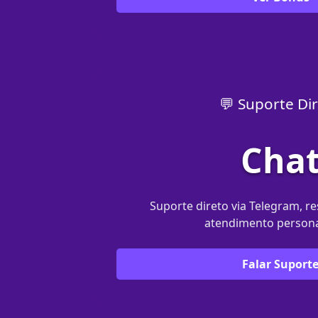
💬 Suporte Di
Cha
Suporte direto via Telegram, r
atendimento persona
Falar Suport