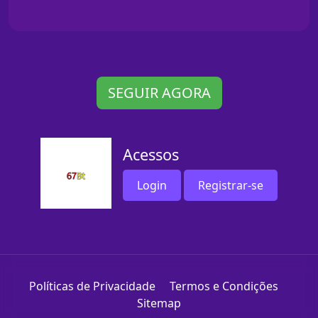
SEGUIR AGORA
Acessos
Login
Registrar-se
Políticas de Privacidade
Termos e Condições
Sitemap