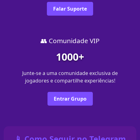
Falar Suporte
👥 Comunidade VIP
1000+
Junte-se a uma comunidade exclusiva de
jogadores e compartilhe experiências!
Entrar Grupo
📱 Como Seguir no Telegram