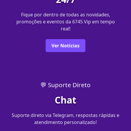
Fique por dentro de todas as novidades,
promoções e eventos da 6745 Vip em tempo
real!
Ver Notícias
💬 Suporte Direto
Chat
Suporte direto via Telegram, respostas rápidas e
atendimento personalizado!