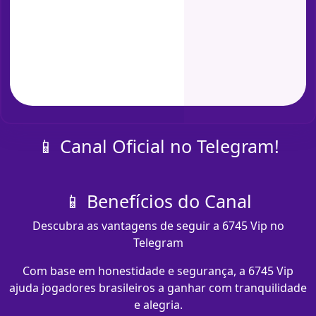
📱 Canal Oficial no Telegram!
📱 Benefícios do Canal
Descubra as vantagens de seguir a 6745 Vip no
Telegram
Com base em honestidade e segurança, a 6745 Vip
ajuda jogadores brasileiros a ganhar com tranquilidade
e alegria.