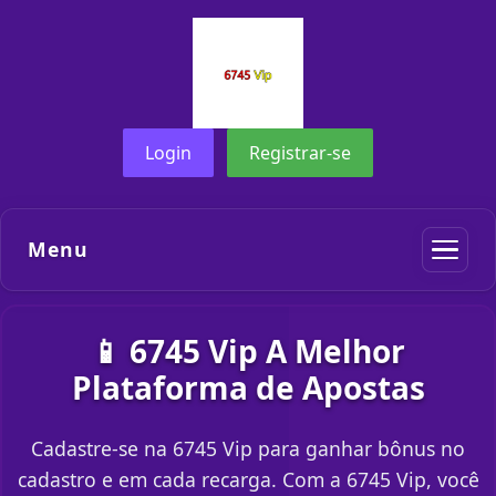
Login
Registrar-se
Menu
📱 6745 Vip A Melhor
Plataforma de Apostas
Cadastre-se na 6745 Vip para ganhar bônus no
cadastro e em cada recarga. Com a 6745 Vip, você