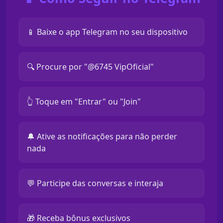
📱 Baixe o app Telegram no seu dispositivo
🔍 Procure por "@6745 VipOficial"
👆 Toque em "Entrar" ou "Join"
🔔 Ative as notificações para não perder
nada
💬 Participe das conversas e interaja
🎁 Receba bônus exclusivos