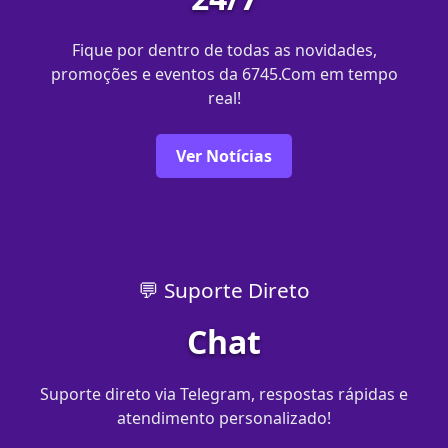
Fique por dentro de todas as novidades,
promoções e eventos da 6745.Com em tempo
real!
Ver Notícias
💬 Suporte Direto
Chat
Suporte direto via Telegram, respostas rápidas e
atendimento personalizado!