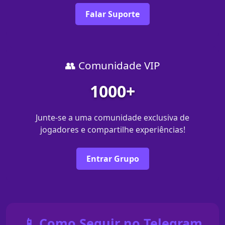
Falar Suporte
👥 Comunidade VIP
1000+
Junte-se a uma comunidade exclusiva de
jogadores e compartilhe experiências!
Entrar Grupo
📱 Como Seguir no Telegram