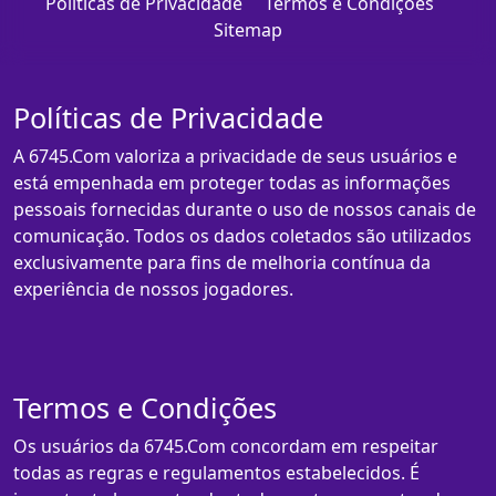
Políticas de Privacidade
Termos e Condições
Sitemap
Políticas de Privacidade
A 6745.Com valoriza a privacidade de seus usuários e
está empenhada em proteger todas as informações
pessoais fornecidas durante o uso de nossos canais de
comunicação. Todos os dados coletados são utilizados
exclusivamente para fins de melhoria contínua da
experiência de nossos jogadores.
Termos e Condições
Os usuários da 6745.Com concordam em respeitar
todas as regras e regulamentos estabelecidos. É