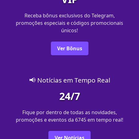
Receba bônus exclusivos do Telegram,
promoções especiais e códigos promocionais
únicos!
Ver Bônus
📢 Notícias em Tempo Real
24/7
Fique por dentro de todas as novidades,
promoções e eventos da 6745 em tempo real!
Ver Notícias