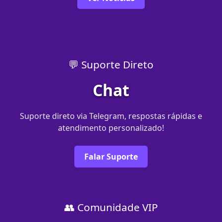
💬 Suporte Direto
Chat
Suporte direto via Telegram, respostas rápidas e
atendimento personalizado!
Falar Suporte
👥 Comunidade VIP