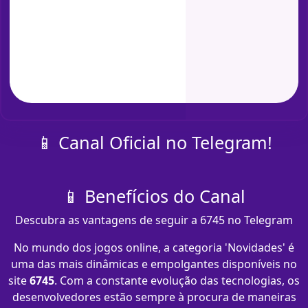
📱 Canal Oficial no Telegram!
📱 Benefícios do Canal
Descubra as vantagens de seguir a 6745 no Telegram
No mundo dos jogos online, a categoria 'Novidades' é
uma das mais dinâmicas e empolgantes disponíveis no
site
6745
. Com a constante evolução das tecnologias, os
desenvolvedores estão sempre à procura de maneiras