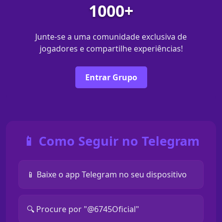
1000+
Junte-se a uma comunidade exclusiva de
jogadores e compartilhe experiências!
Entrar Grupo
📱 Como Seguir no Telegram
📱 Baixe o app Telegram no seu dispositivo
🔍 Procure por "@6745Oficial"