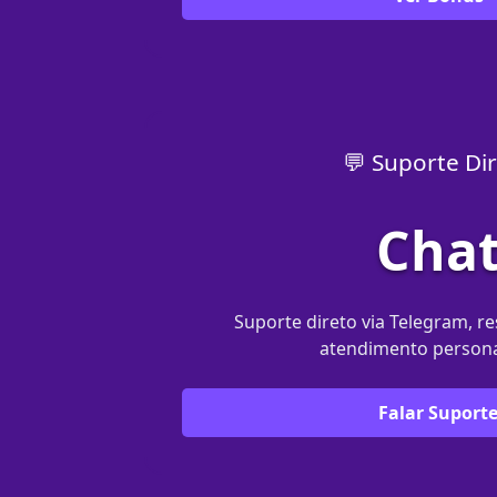
💬 Suporte Di
Cha
Suporte direto via Telegram, r
atendimento persona
Falar Suport