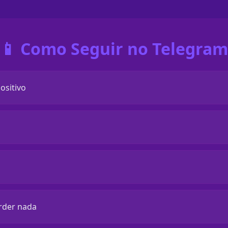
📱 Como Seguir no Telegram
ositivo
erder nada