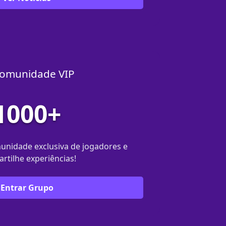
Comunidade VIP
1000+
unidade exclusiva de jogadores e
rtilhe experiências!
Entrar Grupo