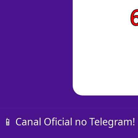
📱 Canal Oficial no Telegram!