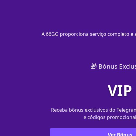
A 66GG proporciona serviço completo e 
🎁 Bônus Exclu
VIP
Receba bônus exclusivos do Telegra
e códigos promocionai
Ver Bônus