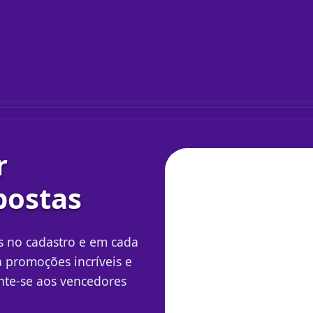
r
postas
 no cadastro e em cada
 promoções incríveis e
unte-se aos vencedores