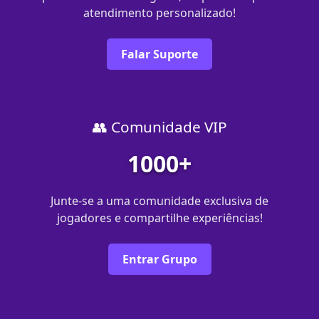
atendimento personalizado!
Falar Suporte
👥 Comunidade VIP
1000+
Junte-se a uma comunidade exclusiva de
jogadores e compartilhe experiências!
Entrar Grupo