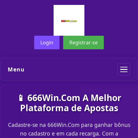
Login
Registrar-se
Menu
📱 666Win.Com A Melhor
Plataforma de Apostas
Cadastre-se na 666Win.Com para ganhar bônus
no cadastro e em cada recarga. Com a