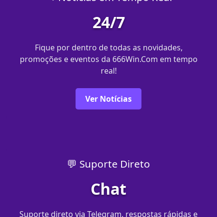
24/7
Fique por dentro de todas as novidades,
promoções e eventos da 666Win.Com em tempo
real!
Ver Notícias
💬 Suporte Direto
Chat
Suporte direto via Telegram, respostas rápidas e