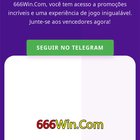
666Win.Com, você tem acesso a promoções
incríveis e uma experiência de jogo inigualável.
Junte-se aos vencedores agora!
SEGUIR NO TELEGRAM