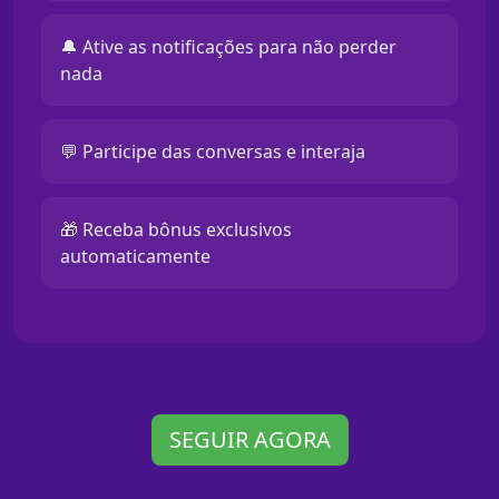
🔔 Ative as notificações para não perder
nada
💬 Participe das conversas e interaja
🎁 Receba bônus exclusivos
automaticamente
SEGUIR AGORA