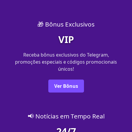
🎁 Bônus Exclusivos
VIP
Receba bônus exclusivos do Telegram,
promoções especiais e códigos promocionais
únicos!
Ver Bônus
📢 Notícias em Tempo Real
24/7