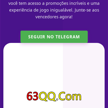
você tem acesso a promoções incríveis e uma
experiência de jogo inigualável. Junte-se aos
vencedores agora!
SEGUIR NO TELEGRAM