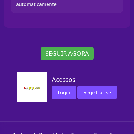
automaticamente
SEGUIR AGORA
Acessos
Login
Registrar-se