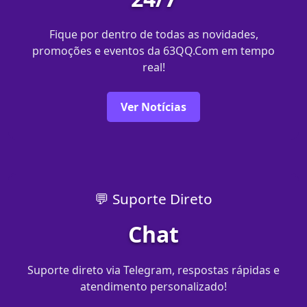
Fique por dentro de todas as novidades,
promoções e eventos da 63QQ.Com em tempo
real!
Ver Notícias
💬 Suporte Direto
Chat
Suporte direto via Telegram, respostas rápidas e
atendimento personalizado!