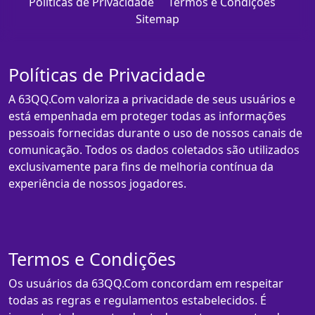
Políticas de Privacidade
Termos e Condições
Sitemap
Políticas de Privacidade
A 63QQ.Com valoriza a privacidade de seus usuários e
está empenhada em proteger todas as informações
pessoais fornecidas durante o uso de nossos canais de
comunicação. Todos os dados coletados são utilizados
exclusivamente para fins de melhoria contínua da
experiência de nossos jogadores.
Termos e Condições
Os usuários da 63QQ.Com concordam em respeitar
todas as regras e regulamentos estabelecidos. É