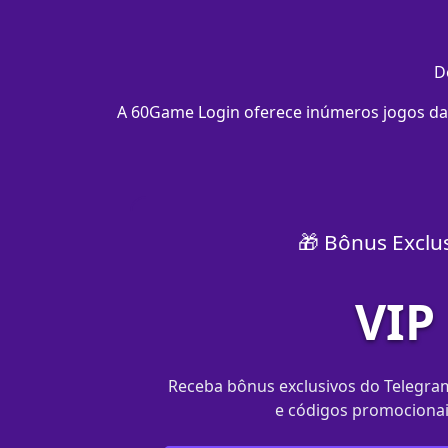
D
A 60Game Login oferece inúmeros jogos da 
🎁 Bônus Exclu
VIP
Receba bônus exclusivos do Telegra
e códigos promocionai