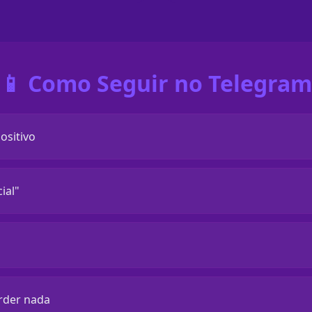
📱 Como Seguir no Telegram
ositivo
ial"
erder nada