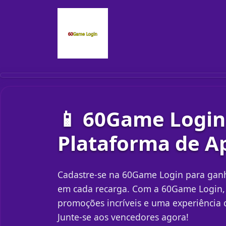
📱 60Game Login
Plataforma de A
Cadastre-se na 60Game Login para ganh
em cada recarga. Com a 60Game Login, 
promoções incríveis e uma experiência d
Junte-se aos vencedores agora!