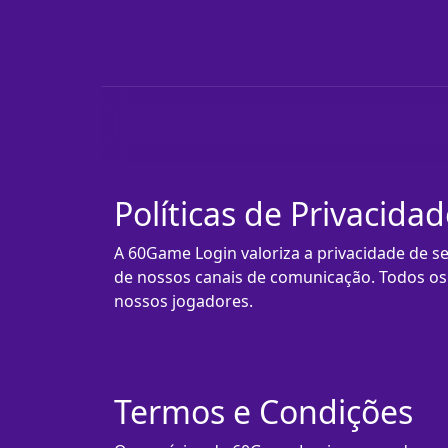
Políticas de Privacida
A 60Game Login valoriza a privacidade de 
de nossos canais de comunicação. Todos os 
nossos jogadores.
Termos e Condições