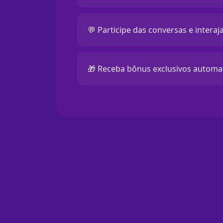
💬 Participe das conversas e interaj
🎁 Receba bônus exclusivos autom