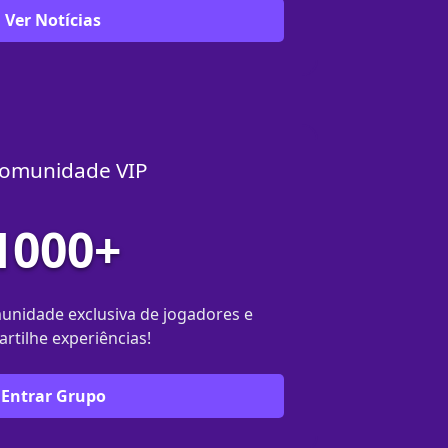
Ver Notícias
Comunidade VIP
1000+
unidade exclusiva de jogadores e
rtilhe experiências!
Entrar Grupo