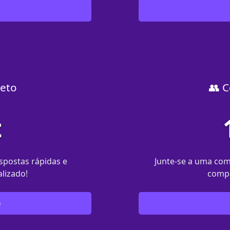
reto
👥 
t
espostas rápidas e
Junte-se a uma com
lizado!
compa
e