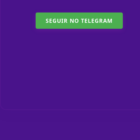
SEGUIR NO TELEGRAM