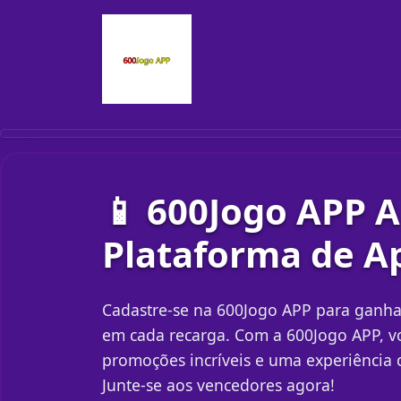
📱 600Jogo APP 
Plataforma de A
Cadastre-se na 600Jogo APP para ganha
em cada recarga. Com a 600Jogo APP, v
promoções incríveis e uma experiência d
Junte-se aos vencedores agora!