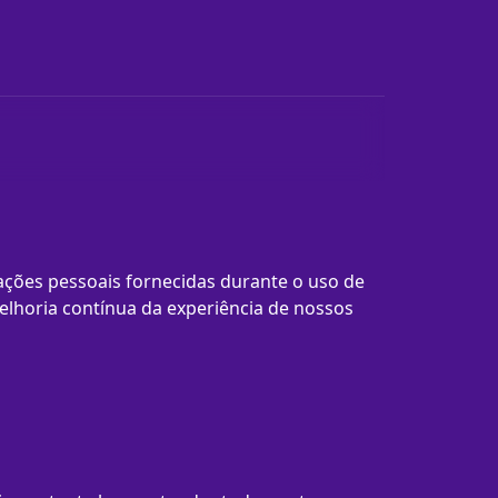
ações pessoais fornecidas durante o uso de
elhoria contínua da experiência de nossos