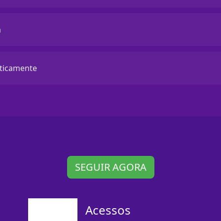
a
aticamente
SEGUIR AGORA
Acessos