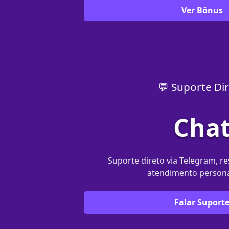
Ver Bônus
💬 Suporte Di
Cha
Suporte direto via Telegram, r
atendimento persona
Falar Suport