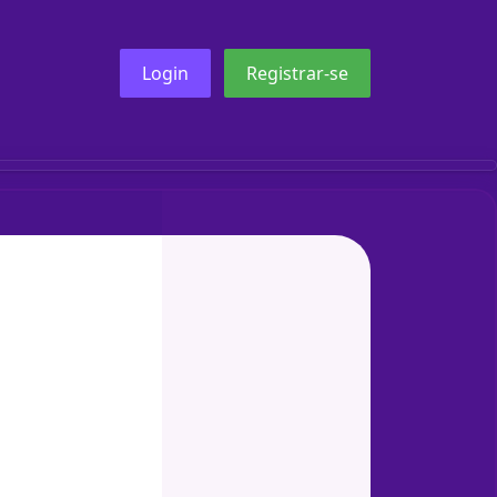
Login
Registrar-se