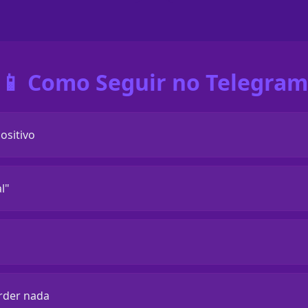
📱 Como Seguir no Telegram
ositivo
l"
erder nada