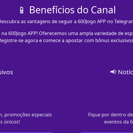
📱 Benefícios do Canal
Descubra as vantagens de seguir a 600Jogo APP no Telegra
na 600Jogo APP! Oferecemos uma ampla variedade de espor
Registre-se agora e comece a apostar com bônus exclusivos
sivos
📢 Notí
m, promoções especiais
Fique por dentro d
s únicos!
eventos da 