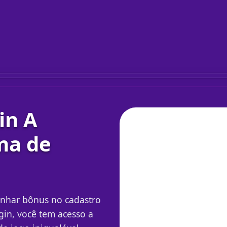
in A
ma de
anhar bônus no cadastro
in, você tem acesso a