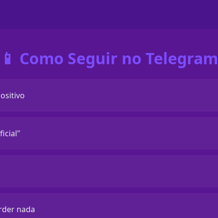
📱 Como Seguir no Telegram
ositivo
icial"
erder nada