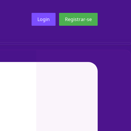
Login
Registrar-se