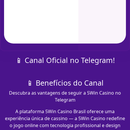
📱 Canal Oficial no Telegram!
📱 Benefícios do Canal
Descubra as vantagens de seguir a 5Win Casino no
Telegram
A plataforma 5Win Casino Brasil oferece uma
experiência única de cassino — a 5Win Casino redefine
o jogo online com tecnologia profissional e design