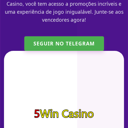
Casino, você tem acesso a promoções incríveis e
uma experiência de jogo inigualável. Junte-se aos
vencedores agora!
SEGUIR NO TELEGRAM