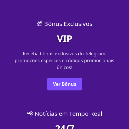
🎁 Bônus Exclusivos
VIP
Receba bônus exclusivos do Telegram,
promoções especiais e códigos promocionais
únicos!
Ver Bônus
📢 Notícias em Tempo Real
24/7