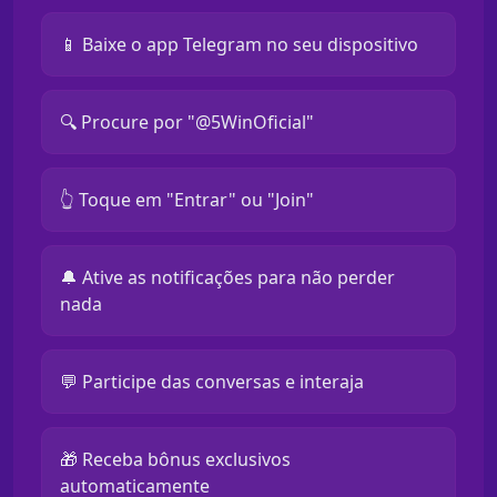
📱 Baixe o app Telegram no seu dispositivo
🔍 Procure por "@5WinOficial"
👆 Toque em "Entrar" ou "Join"
🔔 Ative as notificações para não perder
nada
💬 Participe das conversas e interaja
🎁 Receba bônus exclusivos
automaticamente