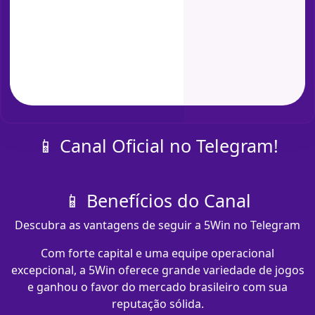
📱 Canal Oficial no Telegram!
📱 Benefícios do Canal
Descubra as vantagens de seguir a 5Win no Telegram
Com forte capital e uma equipe operacional
excepcional, a 5Win oferece grande variedade de jogos
e ganhou o favor do mercado brasileiro com sua
reputação sólida.