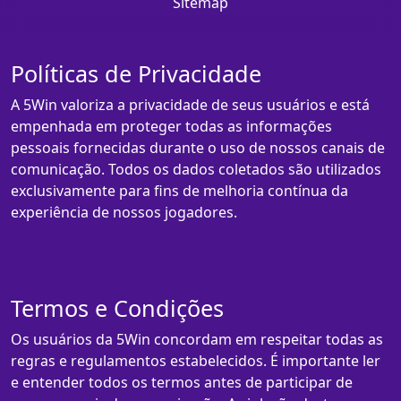
Sitemap
Políticas de Privacidade
A 5Win valoriza a privacidade de seus usuários e está
empenhada em proteger todas as informações
pessoais fornecidas durante o uso de nossos canais de
comunicação. Todos os dados coletados são utilizados
exclusivamente para fins de melhoria contínua da
experiência de nossos jogadores.
Termos e Condições
Os usuários da 5Win concordam em respeitar todas as
regras e regulamentos estabelecidos. É importante ler
e entender todos os termos antes de participar de