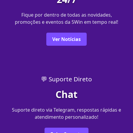
Fique por dentro de todas as novidades,
promoções e eventos da 5Win em tempo real!
Ver Notícias
💬 Suporte Direto
Chat
Suporte direto via Telegram, respostas rápidas e
atendimento personalizado!