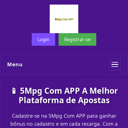
Login
Registrar-se
Menu
📱 5Mpg Com APP A Melhor
Plataforma de Apostas
Cadastre-se na 5Mpg Com APP para ganhar
bônus no cadastro e em cada recarga. Com a