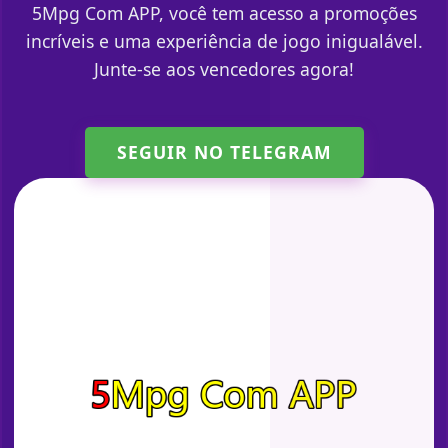
5Mpg Com APP, você tem acesso a promoções
incríveis e uma experiência de jogo inigualável.
Junte-se aos vencedores agora!
SEGUIR NO TELEGRAM