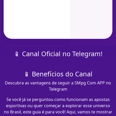
📱 Canal Oficial no Telegram!
📱 Benefícios do Canal
Descubra as vantagens de seguir a 5Mpg Com APP no
Telegram
Se você já se perguntou como funcionam as apostas
esportivas ou quer começar a explorar esse universo
no Brasil, este guia é para você! Aqui, vamos te mostrar