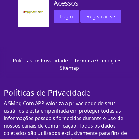
Acessos
Login
Registrar-se
Políticas de Privacidade
Termos e Condições
Sitemap
Políticas de Privacidade
A 5Mpg Com APP valoriza a privacidade de seus
usuários e está empenhada em proteger todas as
informações pessoais fornecidas durante o uso de
nossos canais de comunicação. Todos os dados
coletados são utilizados exclusivamente para fins de