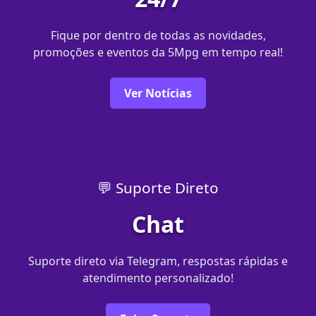
Fique por dentro de todas as novidades,
promoções e eventos da 5Mpg em tempo real!
Ver Notícias
💬 Suporte Direto
Chat
Suporte direto via Telegram, respostas rápidas e
atendimento personalizado!