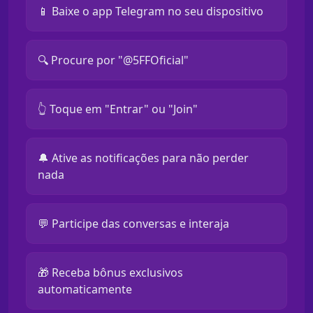
📱 Baixe o app Telegram no seu dispositivo
🔍 Procure por "@5FFOficial"
👆 Toque em "Entrar" ou "Join"
🔔 Ative as notificações para não perder
nada
💬 Participe das conversas e interaja
🎁 Receba bônus exclusivos
automaticamente