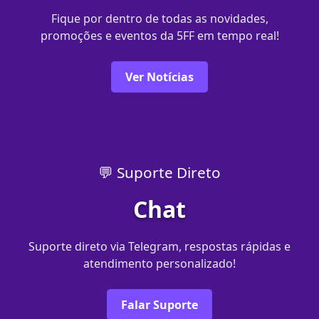
Fique por dentro de todas as novidades,
promoções e eventos da 5FF em tempo real!
Ver Notícias
💬 Suporte Direto
Chat
Suporte direto via Telegram, respostas rápidas e
atendimento personalizado!
Falar Suporte