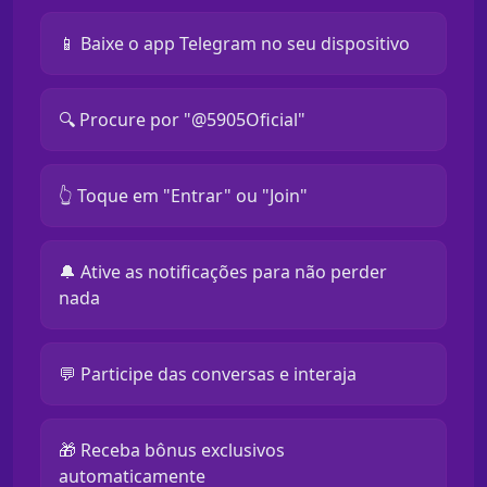
📱 Baixe o app Telegram no seu dispositivo
🔍 Procure por "@5905Oficial"
👆 Toque em "Entrar" ou "Join"
🔔 Ative as notificações para não perder
nada
💬 Participe das conversas e interaja
🎁 Receba bônus exclusivos
automaticamente