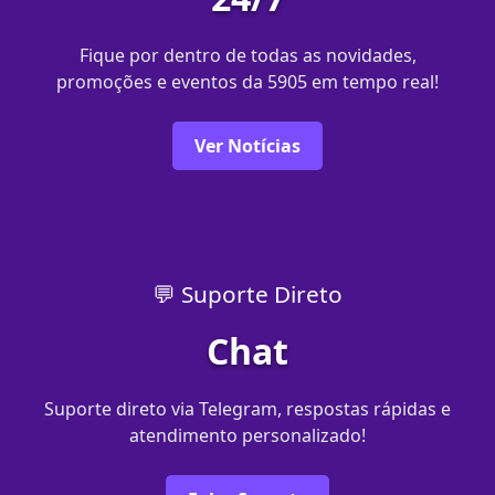
Fique por dentro de todas as novidades,
promoções e eventos da 5905 em tempo real!
Ver Notícias
💬 Suporte Direto
Chat
Suporte direto via Telegram, respostas rápidas e
atendimento personalizado!