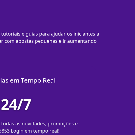
m
m tutoriais e guias para ajudar os iniciantes a
çar com apostas pequenas e ir aumentando
cias em Tempo Real
24/7
e todas as novidades, promoções e
5853 Login em tempo real!