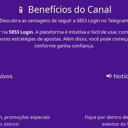
📱 Benefícios do Canal
Descubra as vantagens de seguir a 5853 Login no Telegra
ir na
5853 Login
. A plataforma é intuitiva e fácil de usar, co
hores estratégias de apostas. Além disso, você pode come
conforme ganha confiança.
sivos
📢 Notí
m, promoções especiais
Fique por dentro d
s únicos!
eventos da 