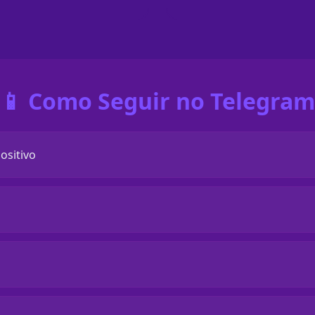
📱 Como Seguir no Telegram
ositivo
"