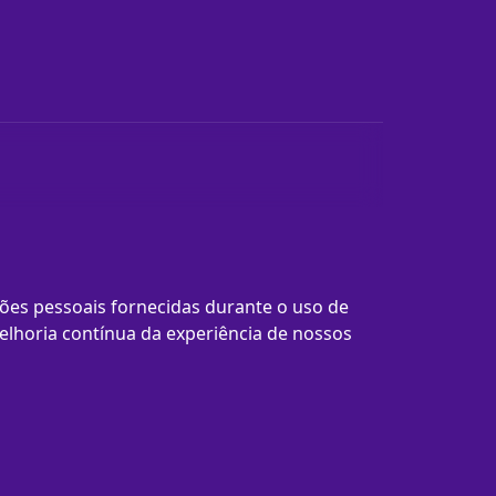
ões pessoais fornecidas durante o uso de
elhoria contínua da experiência de nossos