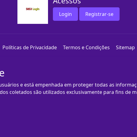
Acessos
Login
Registrar-se
Políticas de Privacidade
Termos e Condições
Sitemap
de
s usuários e está empenhada em proteger todas as informaç
os coletados são utilizados exclusivamente para fins de m