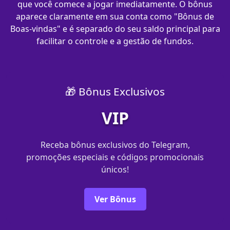
que você comece a jogar imediatamente. O bônus
aparece claramente em sua conta como "Bônus de
Boas-vindas" e é separado do seu saldo principal para
facilitar o controle e a gestão de fundos.
🎁 Bônus Exclusivos
VIP
Receba bônus exclusivos do Telegram,
promoções especiais e códigos promocionais
únicos!
Ver Bônus