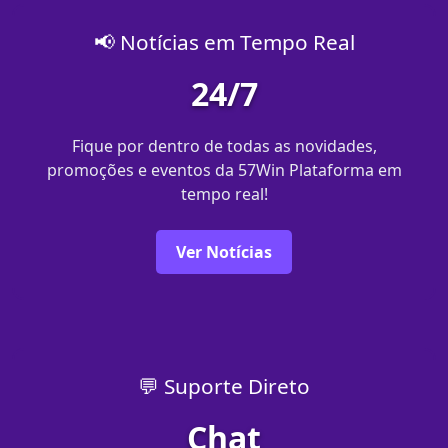
📢 Notícias em Tempo Real
24/7
Fique por dentro de todas as novidades,
promoções e eventos da 57Win Plataforma em
tempo real!
Ver Notícias
💬 Suporte Direto
Chat