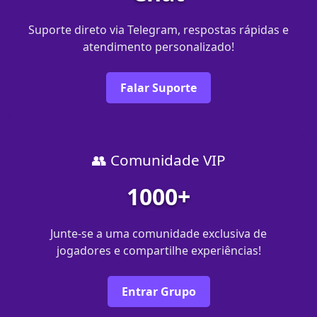
Suporte direto via Telegram, respostas rápidas e
atendimento personalizado!
Falar Suporte
👥 Comunidade VIP
1000+
Junte-se a uma comunidade exclusiva de
jogadores e compartilhe experiências!
Entrar Grupo