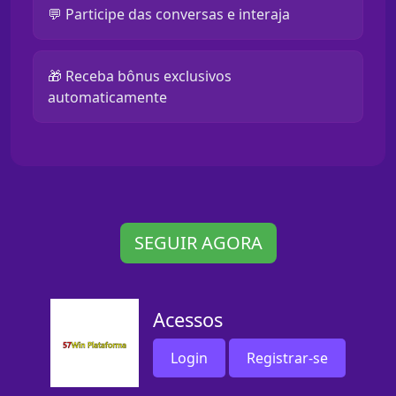
💬 Participe das conversas e interaja
🎁 Receba bônus exclusivos
automaticamente
SEGUIR AGORA
Acessos
Login
Registrar-se