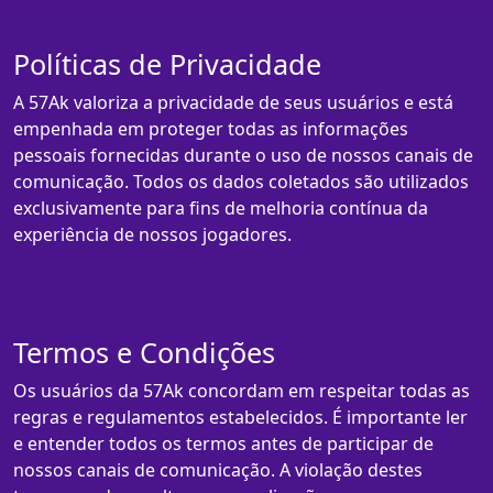
Políticas de Privacidade
A 57Ak valoriza a privacidade de seus usuários e está
empenhada em proteger todas as informações
pessoais fornecidas durante o uso de nossos canais de
comunicação. Todos os dados coletados são utilizados
exclusivamente para fins de melhoria contínua da
experiência de nossos jogadores.
Termos e Condições
Os usuários da 57Ak concordam em respeitar todas as
regras e regulamentos estabelecidos. É importante ler
e entender todos os termos antes de participar de
nossos canais de comunicação. A violação destes