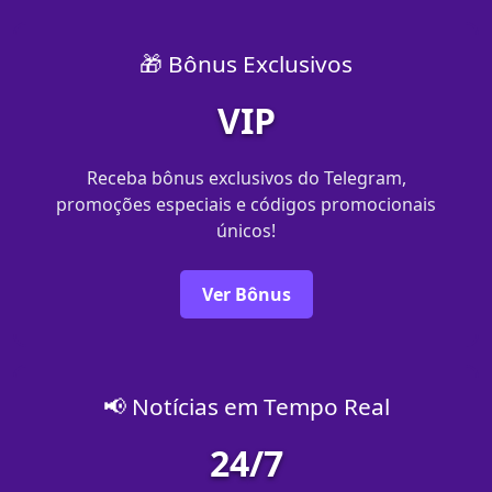
🎁 Bônus Exclusivos
VIP
Receba bônus exclusivos do Telegram,
promoções especiais e códigos promocionais
únicos!
Ver Bônus
📢 Notícias em Tempo Real
24/7