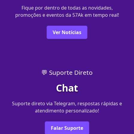
Fique por dentro de todas as novidades,
promoções e eventos da 57Ak em tempo real!
Ver Notícias
💬 Suporte Direto
Chat
Suporte direto via Telegram, respostas rápidas e
atendimento personalizado!
Falar Suporte