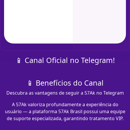
📱 Canal Oficial no Telegram!
📱 Benefícios do Canal
Descubra as vantagens de seguir a 57Ak no Telegram
A 57Ak valoriza profundamente a experiência do
usuário — a plataforma 57Ak Brasil possui uma equipe
de suporte especializada, garantindo tratamento VIP.