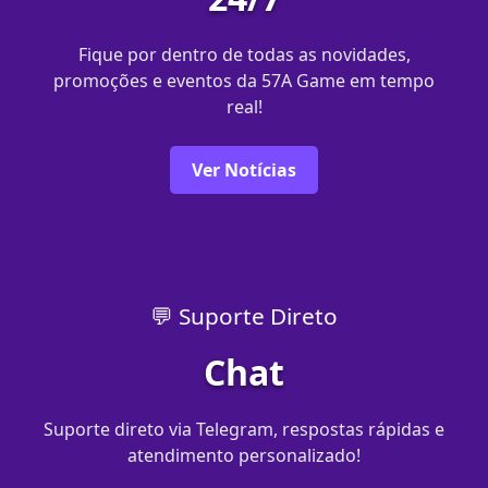
Fique por dentro de todas as novidades,
promoções e eventos da 57A Game em tempo
real!
Ver Notícias
💬 Suporte Direto
Chat
Suporte direto via Telegram, respostas rápidas e
atendimento personalizado!