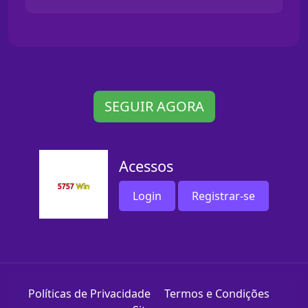
SEGUIR AGORA
Acessos
Login
Registrar-se
Políticas de Privacidade
Termos e Condições