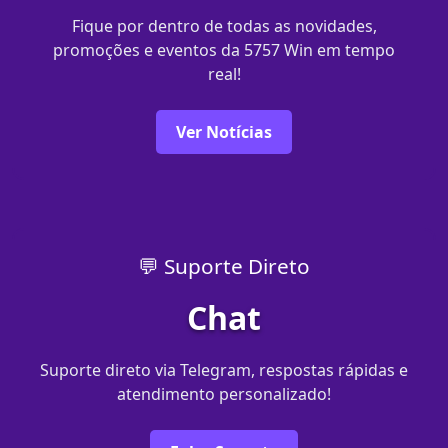
Fique por dentro de todas as novidades,
promoções e eventos da 5757 Win em tempo
real!
Ver Notícias
💬 Suporte Direto
Chat
Suporte direto via Telegram, respostas rápidas e
atendimento personalizado!