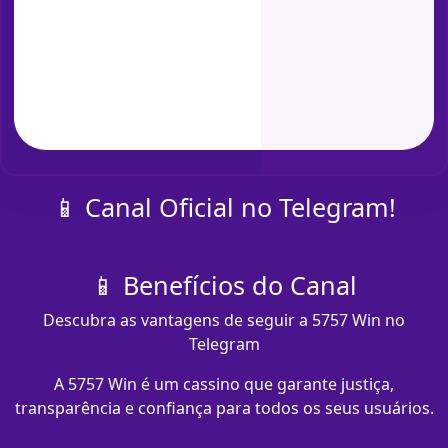
📱 Canal Oficial no Telegram!
📱 Benefícios do Canal
Descubra as vantagens de seguir a 5757 Win no
Telegram
A 5757 Win é um cassino que garante justiça,
transparência e confiança para todos os seus usuários.