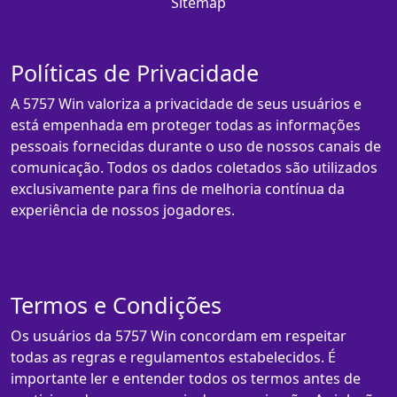
Sitemap
Políticas de Privacidade
A 5757 Win valoriza a privacidade de seus usuários e
está empenhada em proteger todas as informações
pessoais fornecidas durante o uso de nossos canais de
comunicação. Todos os dados coletados são utilizados
exclusivamente para fins de melhoria contínua da
experiência de nossos jogadores.
Termos e Condições
Os usuários da 5757 Win concordam em respeitar
todas as regras e regulamentos estabelecidos. É
importante ler e entender todos os termos antes de