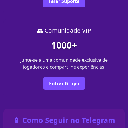
Falar Suporte
👥 Comunidade VIP
1000+
Junte-se a uma comunidade exclusiva de
jogadores e compartilhe experiências!
Entrar Grupo
📱 Como Seguir no Telegram