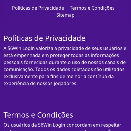
Políticas de Privacidade
Termos e Condições
Sitemap
Políticas de Privacidade
A 56Win Login valoriza a privacidade de seus usuários e
está empenhada em proteger todas as informações
pessoais fornecidas durante o uso de nossos canais de
comunicação. Todos os dados coletados são utilizados
exclusivamente para fins de melhoria contínua da
experiência de nossos jogadores.
Termos e Condições
Os usuários da 56Win Login concordam em respeitar