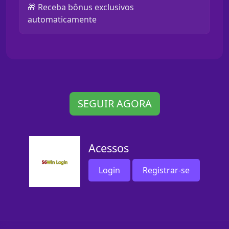
🎁 Receba bônus exclusivos
automaticamente
SEGUIR AGORA
Acessos
Login
Registrar-se