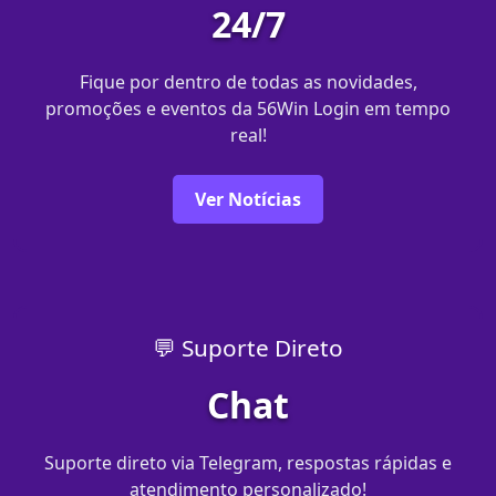
24/7
Fique por dentro de todas as novidades,
promoções e eventos da 56Win Login em tempo
real!
Ver Notícias
💬 Suporte Direto
Chat
Suporte direto via Telegram, respostas rápidas e
atendimento personalizado!