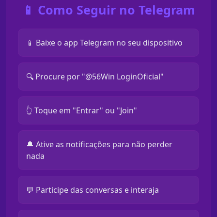
📱 Como Seguir no Telegram
📱 Baixe o app Telegram no seu dispositivo
🔍 Procure por "@56Win LoginOficial"
👆 Toque em "Entrar" ou "Join"
🔔 Ative as notificações para não perder
nada
💬 Participe das conversas e interaja