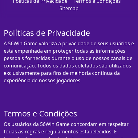
Políticas de Privacidade
Termos e Condições
Sitemap
Políticas de Privacidade
A 56Win Game valoriza a privacidade de seus usuários e
está empenhada em proteger todas as informações
pessoais fornecidas durante o uso de nossos canais de
comunicação. Todos os dados coletados são utilizados
exclusivamente para fins de melhoria contínua da
experiência de nossos jogadores.
Termos e Condições
Os usuários da 56Win Game concordam em respeitar
todas as regras e regulamentos estabelecidos. É