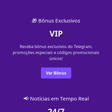
🎁 Bônus Exclusivos
VIP
Receba bônus exclusivos do Telegram,
promoções especiais e códigos promocionais
únicos!
Ver Bônus
📢 Notícias em Tempo Real
24/7