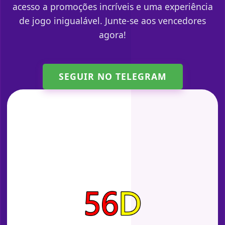
acesso a promoções incríveis e uma experiência
de jogo inigualável. Junte-se aos vencedores
agora!
SEGUIR NO TELEGRAM