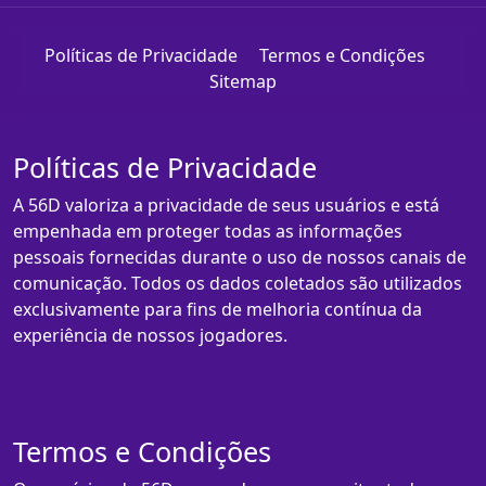
Políticas de Privacidade
Termos e Condições
Sitemap
Políticas de Privacidade
A 56D valoriza a privacidade de seus usuários e está
empenhada em proteger todas as informações
pessoais fornecidas durante o uso de nossos canais de
comunicação. Todos os dados coletados são utilizados
exclusivamente para fins de melhoria contínua da
experiência de nossos jogadores.
Termos e Condições