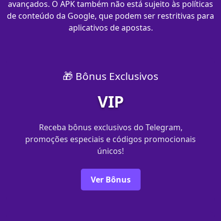
avançados. O APK também não está sujeito às políticas
de conteúdo da Google, que podem ser restritivas para
aplicativos de apostas.
🎁 Bônus Exclusivos
VIP
Receba bônus exclusivos do Telegram,
promoções especiais e códigos promocionais
únicos!
Ver Bônus