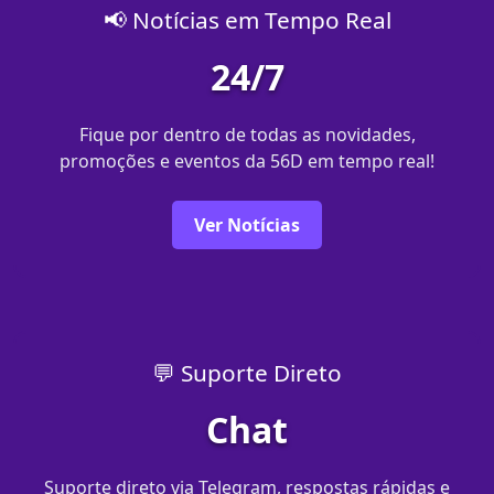
📢 Notícias em Tempo Real
24/7
Fique por dentro de todas as novidades,
promoções e eventos da 56D em tempo real!
Ver Notícias
💬 Suporte Direto
Chat
Suporte direto via Telegram, respostas rápidas e