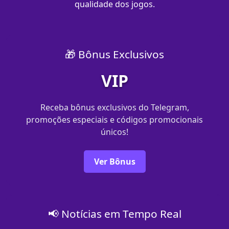
qualidade dos jogos.
🎁 Bônus Exclusivos
VIP
Receba bônus exclusivos do Telegram,
promoções especiais e códigos promocionais
únicos!
Ver Bônus
📢 Notícias em Tempo Real