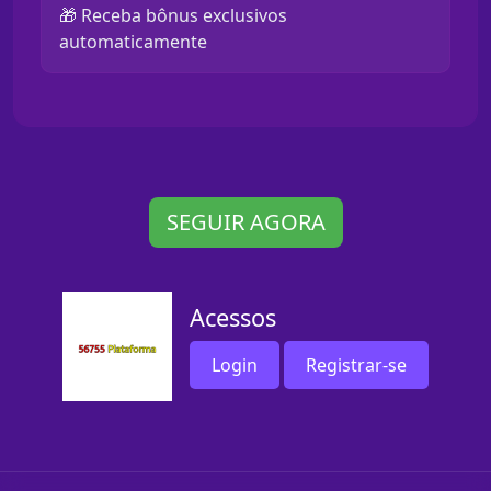
🎁 Receba bônus exclusivos
automaticamente
SEGUIR AGORA
Acessos
Login
Registrar-se