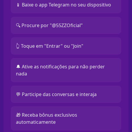
📱 Baixe o app Telegram no seu dispositivo
🔍 Procure por "@55ZZOficial"
👆 Toque em "Entrar" ou "Join"
🔔 Ative as notificações para não perder
nada
💬 Participe das conversas e interaja
🎁 Receba bônus exclusivos
automaticamente