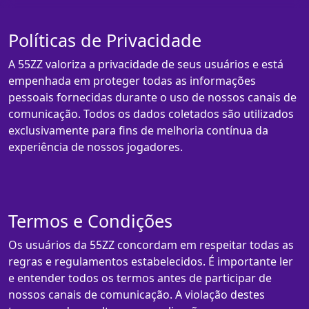
Políticas de Privacidade
A 55ZZ valoriza a privacidade de seus usuários e está
empenhada em proteger todas as informações
pessoais fornecidas durante o uso de nossos canais de
comunicação. Todos os dados coletados são utilizados
exclusivamente para fins de melhoria contínua da
experiência de nossos jogadores.
Termos e Condições
Os usuários da 55ZZ concordam em respeitar todas as
regras e regulamentos estabelecidos. É importante ler
e entender todos os termos antes de participar de
nossos canais de comunicação. A violação destes