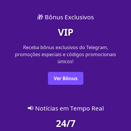
🎁 Bônus Exclusivos
VIP
Receba bônus exclusivos do Telegram,
promoções especiais e códigos promocionais
únicos!
Ver Bônus
📢 Notícias em Tempo Real
24/7