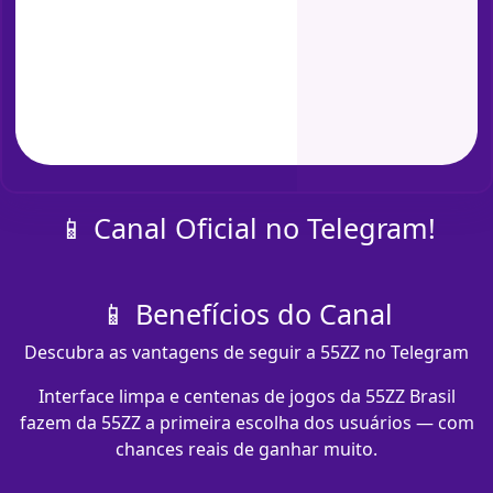
📱 Canal Oficial no Telegram!
📱 Benefícios do Canal
Descubra as vantagens de seguir a 55ZZ no Telegram
Interface limpa e centenas de jogos da 55ZZ Brasil
fazem da 55ZZ a primeira escolha dos usuários — com
chances reais de ganhar muito.