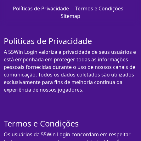
Políticas de Privacidade
Termos e Condições
Sitemap
Políticas de Privacidade
A 55Win Login valoriza a privacidade de seus usuários e
está empenhada em proteger todas as informações
pessoais fornecidas durante o uso de nossos canais de
comunicação. Todos os dados coletados são utilizados
exclusivamente para fins de melhoria contínua da
experiência de nossos jogadores.
Termos e Condições
Os usuários da 55Win Login concordam em respeitar