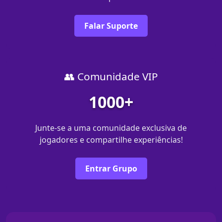
Falar Suporte
👥 Comunidade VIP
1000+
Junte-se a uma comunidade exclusiva de
jogadores e compartilhe experiências!
Entrar Grupo