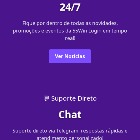
24/7
Fique por dentro de todas as novidades,
promoções e eventos da 55Win Login em tempo
real!
Ver Notícias
💬 Suporte Direto
Chat
Suporte direto via Telegram, respostas rápidas e
atendimento personalizado!