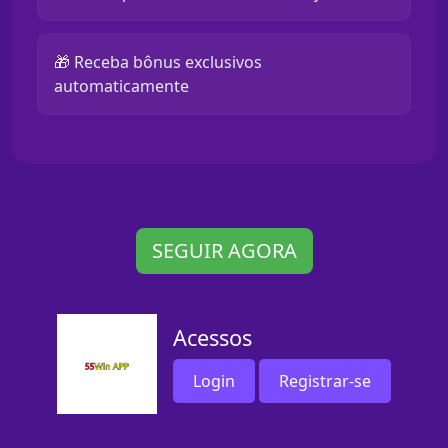
🎁 Receba bônus exclusivos
automaticamente
SEGUIR AGORA
Acessos
Login
Registrar-se