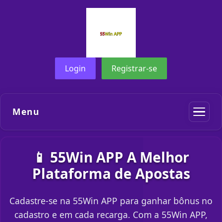
Login
Registrar-se
Menu
📱 55Win APP A Melhor
Plataforma de Apostas
Cadastre-se na 55Win APP para ganhar bônus no
cadastro e em cada recarga. Com a 55Win APP,