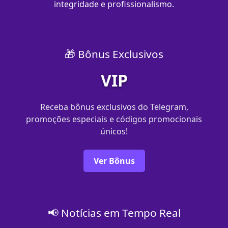
integridade e profissionalismo.
🎁 Bônus Exclusivos
VIP
Receba bônus exclusivos do Telegram,
promoções especiais e códigos promocionais
únicos!
Ver Bônus
📢 Notícias em Tempo Real