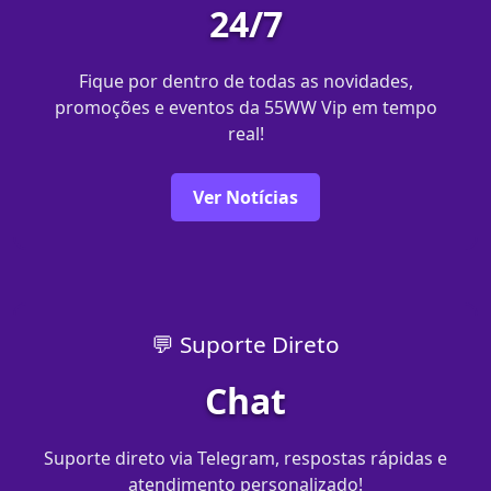
24/7
Fique por dentro de todas as novidades,
promoções e eventos da 55WW Vip em tempo
real!
Ver Notícias
💬 Suporte Direto
Chat
Suporte direto via Telegram, respostas rápidas e
atendimento personalizado!