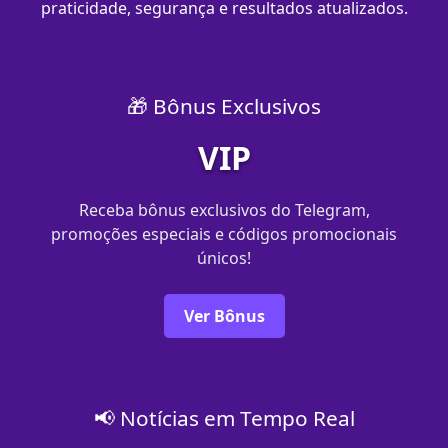
praticidade, segurança e resultados atualizados.
🎁 Bônus Exclusivos
VIP
Receba bônus exclusivos do Telegram,
promoções especiais e códigos promocionais
únicos!
Ver Bônus
📢 Notícias em Tempo Real