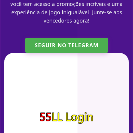
você tem acesso a promoções incríveis e uma
experiência de jogo inigualável. Junte-se aos
vencedores agora!
SEGUIR NO TELEGRAM