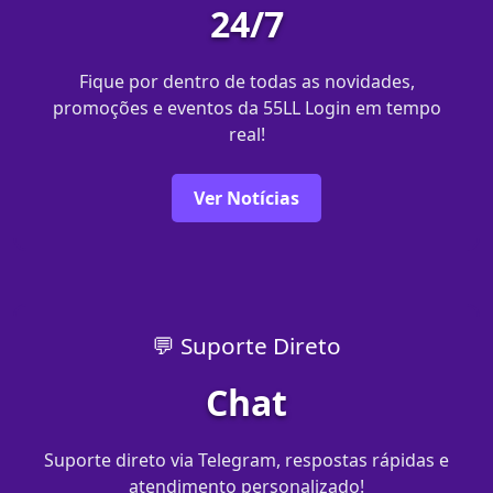
24/7
Fique por dentro de todas as novidades,
promoções e eventos da 55LL Login em tempo
real!
Ver Notícias
💬 Suporte Direto
Chat
Suporte direto via Telegram, respostas rápidas e
atendimento personalizado!