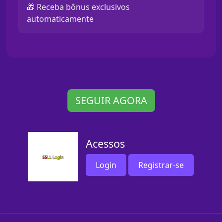
🎁 Receba bônus exclusivos
automaticamente
SEGUIR AGORA
Acessos
Login
Registrar-se