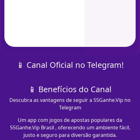
📱 Canal Oficial no Telegram!
📱 Benefícios do Canal
Descubra as vantagens de seguir a 55Ganhe.Vip no
Telegram
Um app com jogos de apostas populares da
55Ganhe.Vip Brasil , oferecendo um ambiente fácil,
justo e seguro para diversão garantida.