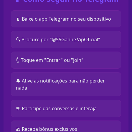
📱 Baixe o app Telegram no seu dispositivo
🔍 Procure por "@55Ganhe.VipOficial"
👆 Toque em "Entrar" ou "Join"
🔔 Ative as notificações para não perder
nada
💬 Participe das conversas e interaja
🎁 Receba bônus exclusivos