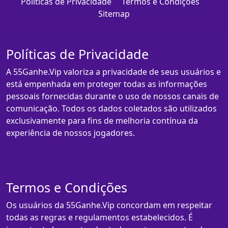
Políticas de Privacidade
Termos e Condições
Sitemap
Políticas de Privacidade
A 55Ganhe.Vip valoriza a privacidade de seus usuários e
está empenhada em proteger todas as informações
pessoais fornecidas durante o uso de nossos canais de
comunicação. Todos os dados coletados são utilizados
exclusivamente para fins de melhoria contínua da
experiência de nossos jogadores.
Termos e Condições
Os usuários da 55Ganhe.Vip concordam em respeitar
todas as regras e regulamentos estabelecidos. É