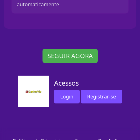
automaticamente
SEGUIR AGORA
Acessos
Login
Registrar-se