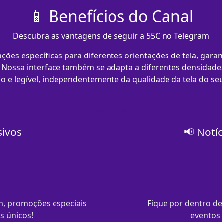
📱 Benefícios do Canal
Descubra as vantagens de seguir a 55C no Telegram
ções específicas para diferentes orientações de tela, gara
Nossa interface também se adapta a diferentes densidades 
o e legível, independentemente da qualidade da tela do seu
sivos
📢 Notí
m, promoções especiais
Fique por dentro d
s únicos!
eventos