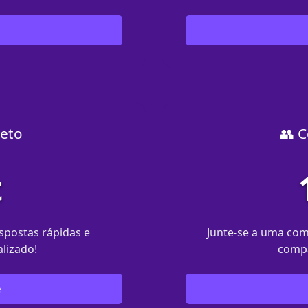
reto
👥 
t
espostas rápidas e
Junte-se a uma com
lizado!
compa
e