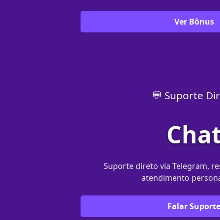
Ver Bônus
💬 Suporte Di
Cha
Suporte direto via Telegram, r
atendimento persona
Falar Suport