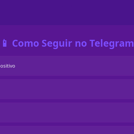
📱 Como Seguir no Telegram
ositivo