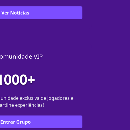
Ver Notícias
Comunidade VIP
1000+
unidade exclusiva de jogadores e
rtilhe experiências!
Entrar Grupo