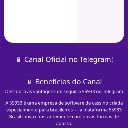
📱 Canal Oficial no Telegram!
📱 Benefícios do Canal
Descubra as vantagens de seguir a 55933 no Telegram
A 55933 é uma empresa de software de cassino criada
especialmente para brasileiros — a plataforma 55933
Brasil inova constantemente com novas formas de
aposta.