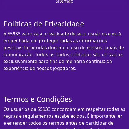
Sitemap
Políticas de Privacidade
A 55933 valoriza a privacidade de seus usuários e está
empenhada em proteger todas as informações
pessoais fornecidas durante o uso de nossos canais de
comunicação. Todos os dados coletados são utilizados
exclusivamente para fins de melhoria contínua da
experiência de nossos jogadores.
Termos e Condições
Os usuários da 55933 concordam em respeitar todas as
regras e regulamentos estabelecidos. É importante ler
e entender todos os termos antes de participar de