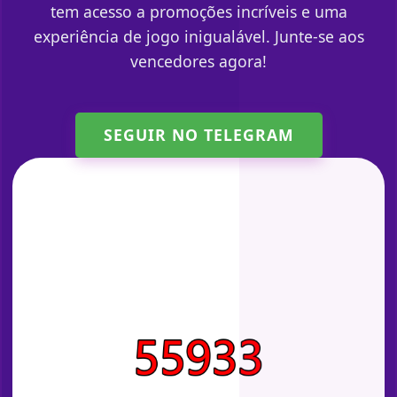
tem acesso a promoções incríveis e uma
experiência de jogo inigualável. Junte-se aos
vencedores agora!
SEGUIR NO TELEGRAM