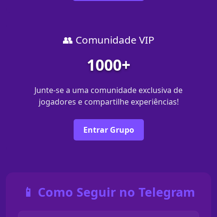
👥 Comunidade VIP
1000+
Junte-se a uma comunidade exclusiva de
jogadores e compartilhe experiências!
Entrar Grupo
📱 Como Seguir no Telegram