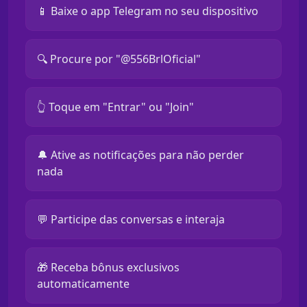
📱 Baixe o app Telegram no seu dispositivo
🔍 Procure por "@556BrlOficial"
👆 Toque em "Entrar" ou "Join"
🔔 Ative as notificações para não perder
nada
💬 Participe das conversas e interaja
🎁 Receba bônus exclusivos
automaticamente