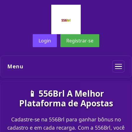
Login
Registrar-se
Menu
📱 556Brl A Melhor
Plataforma de Apostas
Cadastre-se na 556Brl para ganhar bônus no
cadastro e em cada recarga. Com a 556Brl, você