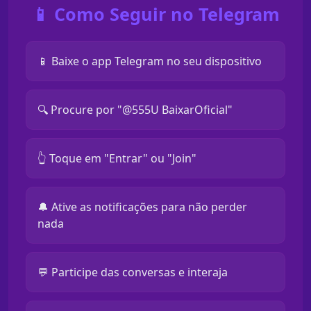
📱 Como Seguir no Telegram
📱 Baixe o app Telegram no seu dispositivo
🔍 Procure por "@555U BaixarOficial"
👆 Toque em "Entrar" ou "Join"
🔔 Ative as notificações para não perder
nada
💬 Participe das conversas e interaja