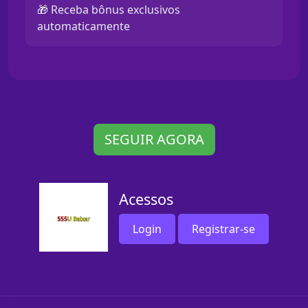
🎁 Receba bônus exclusivos
automaticamente
SEGUIR AGORA
Acessos
Login
Registrar-se