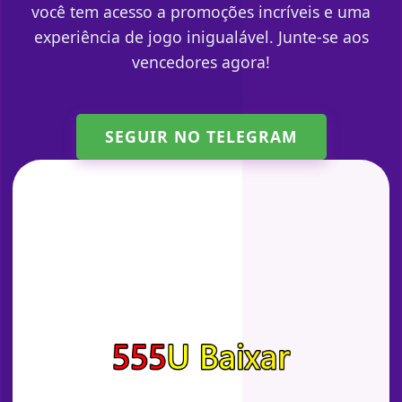
você tem acesso a promoções incríveis e uma
experiência de jogo inigualável. Junte-se aos
vencedores agora!
SEGUIR NO TELEGRAM