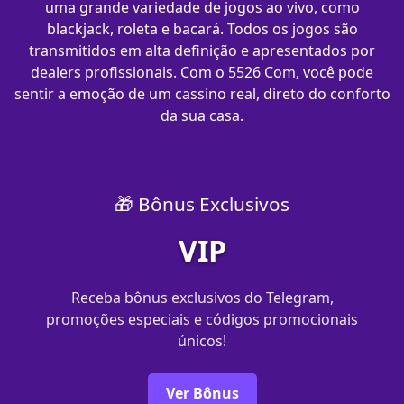
uma grande variedade de jogos ao vivo, como
blackjack, roleta e bacará. Todos os jogos são
transmitidos em alta definição e apresentados por
dealers profissionais. Com o 5526 Com, você pode
sentir a emoção de um cassino real, direto do conforto
da sua casa.
🎁 Bônus Exclusivos
VIP
Receba bônus exclusivos do Telegram,
promoções especiais e códigos promocionais
únicos!
Ver Bônus