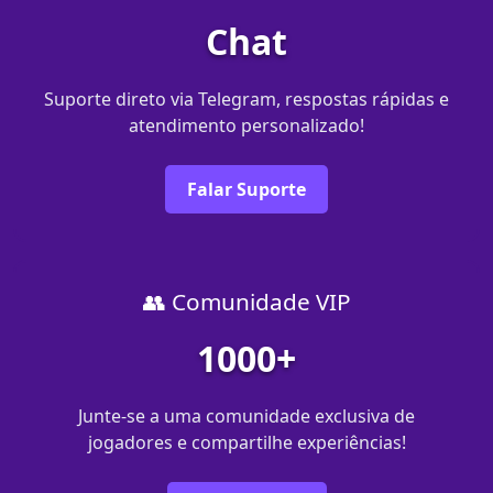
Chat
Suporte direto via Telegram, respostas rápidas e
atendimento personalizado!
Falar Suporte
👥 Comunidade VIP
1000+
Junte-se a uma comunidade exclusiva de
jogadores e compartilhe experiências!