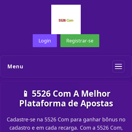
Login
Registrar-se
Menu
📱 5526 Com A Melhor
Plataforma de Apostas
Cadastre-se na 5526 Com para ganhar bônus no
cadastro e em cada recarga. Com a 5526 Com,