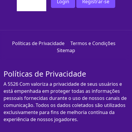
Login
Registrar-se
Políticas de Privacidade
Termos e Condições
Sitemap
Políticas de Privacidade
A 5526 Com valoriza a privacidade de seus usuários e
está empenhada em proteger todas as informações
pessoais fornecidas durante o uso de nossos canais de
comunicação. Todos os dados coletados são utilizados
exclusivamente para fins de melhoria contínua da
experiência de nossos jogadores.