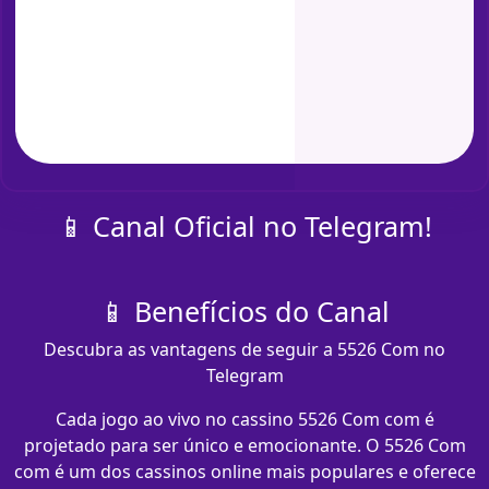
📱 Canal Oficial no Telegram!
📱 Benefícios do Canal
Descubra as vantagens de seguir a 5526 Com no
Telegram
Cada jogo ao vivo no cassino 5526 Com com​ é
projetado para ser único e emocionante. O 5526 Com
com​ é um dos cassinos online mais populares e oferece