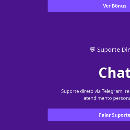
Ver Bônus
💬 Suporte Di
Cha
Suporte direto via Telegram, r
atendimento persona
Falar Suport