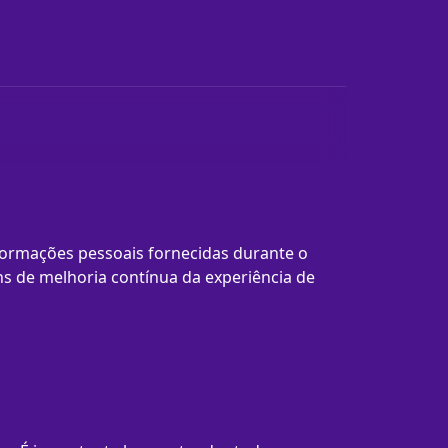
formações pessoais fornecidas durante o
ns de melhoria contínua da experiência de