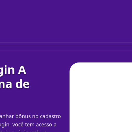
gin A
ma de
anhar bônus no cadastro
gin, você tem acesso a